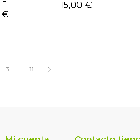
15,00 €
 €
…
3
11

Mi cuenta
Contacto tien