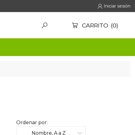
Iniciar sesión

CARRITO
(0)


Ordenar por:
Nombre, A a Z
