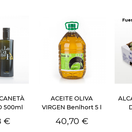
Fuer
 CANETÀ
ACEITE OLIVA
ALC
O 500ml
VIRGEN Benihort 5 l
D
8 €
40,70 €