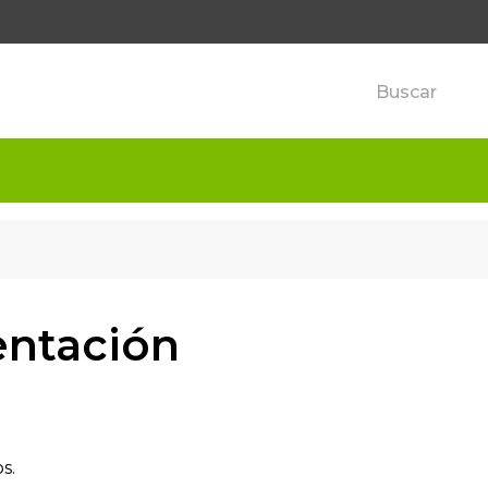
entación
s.