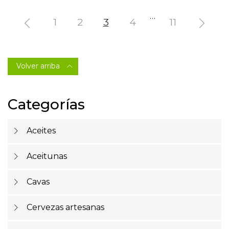
…
1
2
3
4
11


Volver arriba

Categorías
Aceites
Aceitunas
Cavas
Cervezas artesanas